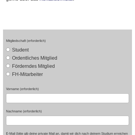
Mitgliedschaft (erforderlich)
Student
Ordentliches Mitglied
Förderndes Mitglied
FH-Mitarbeiter
Vorname (erforderlich)
Nachname (erforderlich)
E-Mail (bitte gib deine private Mail an, damit wir dich nach deinem Studium erreichen